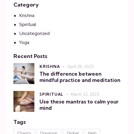
Category
Krishna
Spiritual
Uncategorized
Yoga
Recent Posts
KRISHNA
April 26, 2023
The difference between
mindful practice and meditation
SPIRITUAL
March 22, 2023
Use these mantras to calm your
mind
Tags
Charity
Donation
Global
Help