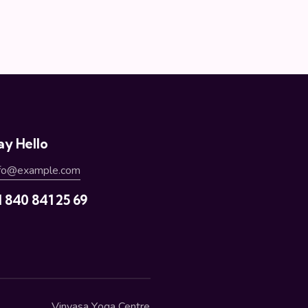
ay Hello
nfo@example.com
1 840 841 25 69
Vinyasa Yoga Centre