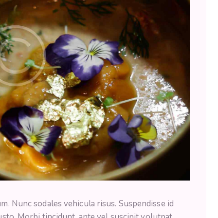
lum. Nunc sodales vehicula risus. Suspendisse id
usto. Morbi tincidunt, ante vel suscipit volutpat,