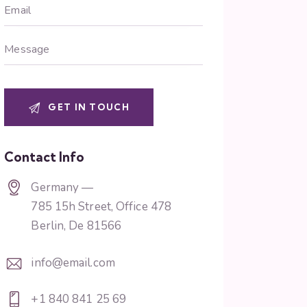
Contact Info
Germany —
785 15h Street, Office 478
Berlin, De 81566
info@email.com
+1 840 841 25 69