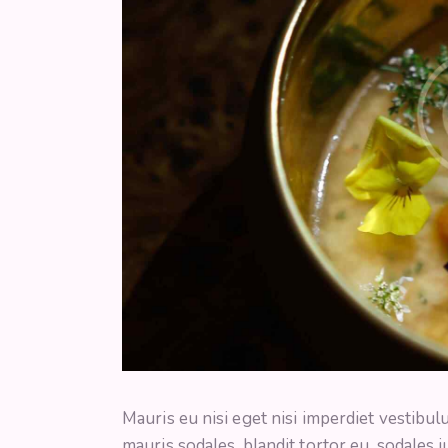
Mauris eu nisi eget nisi imperdiet vestibu
mauris sodales, blandit tortor eu, sodales j