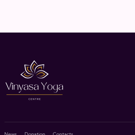
News
Donation
Contacts