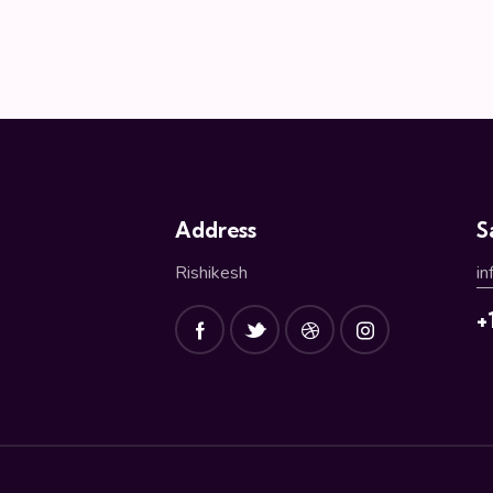
Address
S
Rishikesh
i
+