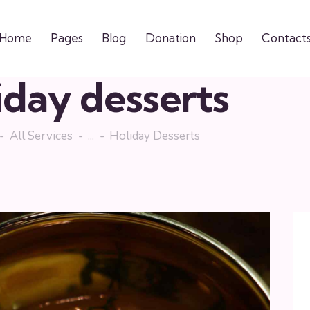
Home
Pages
Blog
Donation
Shop
Contact
iday desserts
All Services
...
Holiday Desserts